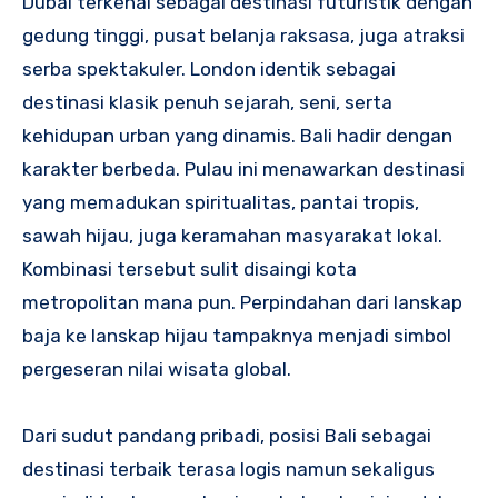
Dubai terkenal sebagai destinasi futuristik dengan
gedung tinggi, pusat belanja raksasa, juga atraksi
serba spektakuler. London identik sebagai
destinasi klasik penuh sejarah, seni, serta
kehidupan urban yang dinamis. Bali hadir dengan
karakter berbeda. Pulau ini menawarkan destinasi
yang memadukan spiritualitas, pantai tropis,
sawah hijau, juga keramahan masyarakat lokal.
Kombinasi tersebut sulit disaingi kota
metropolitan mana pun. Perpindahan dari lanskap
baja ke lanskap hijau tampaknya menjadi simbol
pergeseran nilai wisata global.
Dari sudut pandang pribadi, posisi Bali sebagai
destinasi terbaik terasa logis namun sekaligus