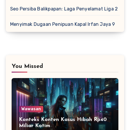
Seo Persiba Balikpapan: Laga Penyelamat Liga 2
Menyimak Dugaan Penipuan Kapal Irfan Jaya 9
You Missed
Wawasan
Konteks Konten Kasus Hibah Rp40
Miliar Kotim