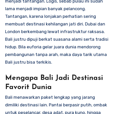
menjadi tantangan. Logis, sebab pulau ini sudah
lama menjadi impian banyak pelancong.
Tantangan, karena lonjakan perhatian sering
membuat destinasi kehilangan jati diri. Dubai dan
London berkembang lewat infrastruktur raksasa.
Bali justru dipuji berkat suasana alami serta tradisi
hidup. Bila euforia gelar juara dunia mendorong
pembangunan tanpa arah, maka daya tarik utama
Bali justru bisa terkikis.
Mengapa Bali Jadi Destinasi
Favorit Dunia
Bali menawarkan paket lengkap yang jarang
dimiliki destinasi lain. Pantai berpasir putih, ombak
untuk peselancar, desa adat, pura kuno, hingga