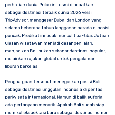
perhatian dunia. Pulau ini resmi dinobatkan
sebagai destinasi terbaik dunia 2026 versi
TripAdvisor, menggeser Dubai dan London yang
selama beberapa tahun langganan berada di posisi
puncak. Predikat ini tidak muncul tiba-tiba. Jutaan
ulasan wisatawan menjadi dasar penilaian,
menjadikan Bali bukan sekadar destinasi populer,
melainkan rujukan global untuk pengalaman
liburan berkelas.
Penghargaan tersebut menegaskan posisi Bali
sebagai destinasi unggulan Indonesia di pentas
pariwisata internasional. Namun di balik euforia,
ada pertanyaan menarik. Apakah Bali sudah siap
memikul ekspektasi baru sebagai destinasi nomor