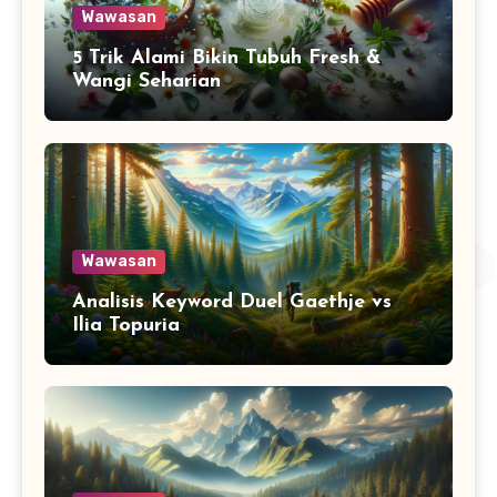
Wawasan
5 Trik Alami Bikin Tubuh Fresh &
Wangi Seharian
Wawasan
Analisis Keyword Duel Gaethje vs
Ilia Topuria