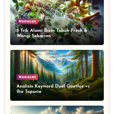
Wawasan
5 Trik Alami Bikin Tubuh Fresh &
Wangi Seharian
Wawasan
Analisis Keyword Duel Gaethje vs
Ilia Topuria