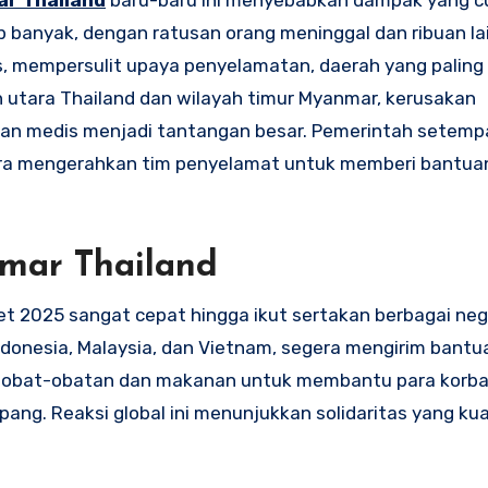
r Thailand
baru-baru ini menyebabkan dampak yang cu
p banyak, dengan ratusan orang meninggal dan ribuan la
us, mempersulit upaya penyelamatan, daerah yang palin
n utara Thailand dan wilayah timur Myanmar, kerusakan
uan medis menjadi tantangan besar. Pemerintah setemp
gera mengerahkan tim penyelamat untuk memberi bantua
mar Thailand
et 2025 sangat cepat hingga ikut sertakan berbagai neg
Indonesia, Malaysia, dan Vietnam, segera mengirim bant
an obat-obatan dan makanan untuk membantu para korba
epang. Reaksi global ini menunjukkan solidaritas yang ku