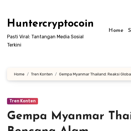
Skip
to
content
Huntercryptocoin
Home
Pasti Viral: Tantangan Media Sosial
Terkini
Home
Tren Konten
Gempa Myanmar Thailand: Reaksi Glob
Tren Konten
Gempa Myanmar Thail