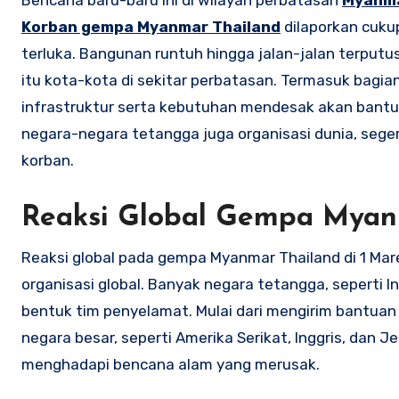
Bencana baru-baru ini di wilayah perbatasan
Myanma
Korban gempa Myanmar Thailand
dilaporkan cuku
terluka. Bangunan runtuh hingga jalan-jalan terput
itu kota-kota di sekitar perbatasan. Termasuk bagia
infrastruktur serta kebutuhan mendesak akan bant
negara-negara tetangga juga organisasi dunia, se
korban.
Reaksi Global Gempa Myan
Reaksi global pada gempa Myanmar Thailand di 1 Mar
organisasi global. Banyak negara tetangga, seperti 
bentuk tim penyelamat. Mulai dari mengirim bantu
negara besar, seperti Amerika Serikat, Inggris, dan J
menghadapi bencana alam yang merusak.