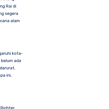
ng Rai di
ng segera
ncana alam
aruhi kota-
, belum ada
darurat,
a ini,
Richter.