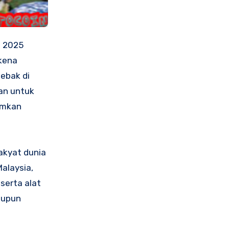
t 2025
rkena
jebak di
an untuk
imkan
akyat dunia
alaysia,
serta alat
aupun