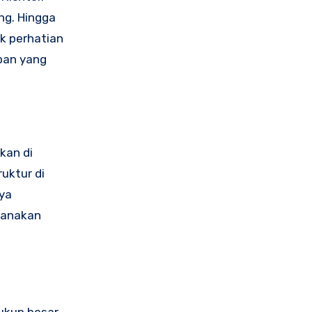
ng. Hingga
ik perhatian
ban yang
kan di
uktur di
aya
sanakan