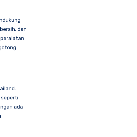
endukung
bersih, dan
 peralatan
 gotong
ailand.
 seperti
ungan ada
a