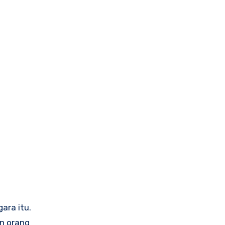
ara itu.
n orang