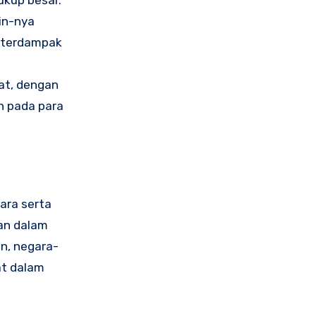
kup besar.
in-nya
g terdampak
at, dengan
n pada para
ara serta
uan dalam
n, negara-
at dalam