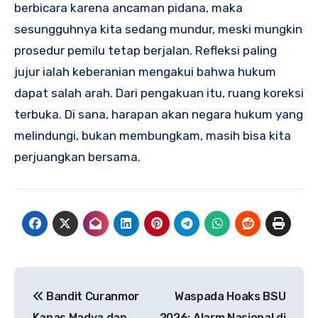
berbicara karena ancaman pidana, maka
sesungguhnya kita sedang mundur, meski mungkin
prosedur pemilu tetap berjalan. Refleksi paling
jujur ialah keberanian mengakui bahwa hukum
dapat salah arah. Dari pengakuan itu, ruang koreksi
terbuka. Di sana, harapan akan negara hukum yang
melindungi, bukan membungkam, masih bisa kita
perjuangkan bersama.
Post
Bandit Curanmor
Waspada Hoaks BSU
navigation
Kapas Madya dan
2026: Alarm Nasional di