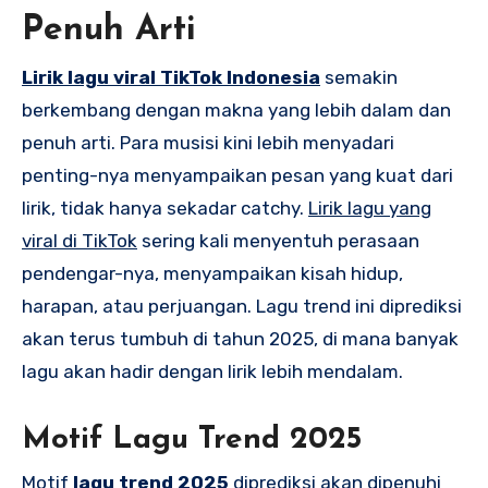
Penuh Arti
Lirik lagu viral TikTok Indonesia
semakin
berkembang dengan makna yang lebih dalam dan
penuh arti. Para musisi kini lebih menyadari
penting-nya menyampaikan pesan yang kuat dari
lirik, tidak hanya sekadar catchy.
Lirik lagu yang
viral di TikTok
sering kali menyentuh perasaan
pendengar-nya, menyampaikan kisah hidup,
harapan, atau perjuangan. Lagu trend ini diprediksi
akan terus tumbuh di tahun 2025, di mana banyak
lagu akan hadir dengan lirik lebih mendalam.
Motif Lagu Trend 2025
Motif
lagu trend 2025
diprediksi akan dipenuhi