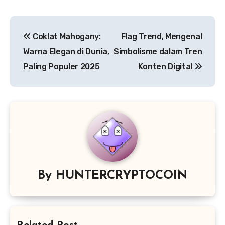
Post
Coklat Mahogany:
Flag Trend, Mengenal
navigation
Warna Elegan di Dunia,
Simbolisme dalam Tren
Paling Populer 2025
Konten Digital
By
HUNTERCRYPTOCOIN