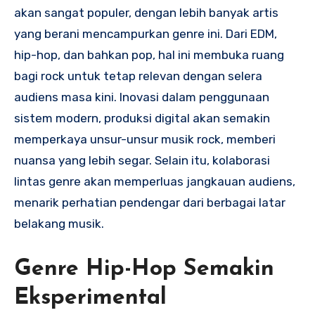
akan sangat populer, dengan lebih banyak artis
yang berani mencampurkan genre ini. Dari EDM,
hip-hop, dan bahkan pop, hal ini membuka ruang
bagi rock untuk tetap relevan dengan selera
audiens masa kini. Inovasi dalam penggunaan
sistem modern, produksi digital akan semakin
memperkaya unsur-unsur musik rock, memberi
nuansa yang lebih segar. Selain itu, kolaborasi
lintas genre akan memperluas jangkauan audiens,
menarik perhatian pendengar dari berbagai latar
belakang musik.
Genre Hip-Hop Semakin
Eksperimental