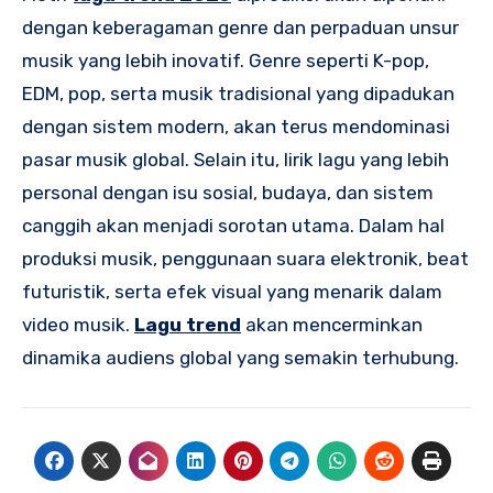
dengan keberagaman genre dan perpaduan unsur
musik yang lebih inovatif. Genre seperti K-pop,
EDM, pop, serta musik tradisional yang dipadukan
dengan sistem modern, akan terus mendominasi
pasar musik global. Selain itu, lirik lagu yang lebih
personal dengan isu sosial, budaya, dan sistem
canggih akan menjadi sorotan utama. Dalam hal
produksi musik, penggunaan suara elektronik, beat
futuristik, serta efek visual yang menarik dalam
video musik.
Lagu trend
akan mencerminkan
dinamika audiens global yang semakin terhubung.