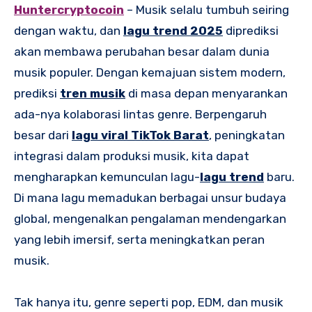
Huntercryptocoin
– Musik selalu tumbuh seiring
dengan waktu, dan
lagu trend 2025
diprediksi
akan membawa perubahan besar dalam dunia
musik populer. Dengan kemajuan sistem modern,
prediksi
tren musik
di masa depan menyarankan
ada-nya kolaborasi lintas genre. Berpengaruh
besar dari
lagu viral TikTok Barat
, peningkatan
integrasi dalam produksi musik, kita dapat
mengharapkan kemunculan lagu-
lagu trend
baru.
Di mana lagu memadukan berbagai unsur budaya
global, mengenalkan pengalaman mendengarkan
yang lebih imersif, serta meningkatkan peran
musik.
Tak hanya itu, genre seperti pop, EDM, dan musik