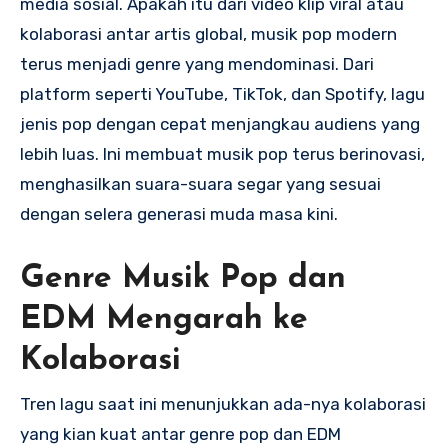
media sosial. Apakah itu dari video klip viral atau
kolaborasi antar artis global, musik pop modern
terus menjadi genre yang mendominasi. Dari
platform seperti YouTube, TikTok, dan Spotify, lagu
jenis pop dengan cepat menjangkau audiens yang
lebih luas. Ini membuat musik pop terus berinovasi,
menghasilkan suara-suara segar yang sesuai
dengan selera generasi muda masa kini.
Genre Musik Pop dan
EDM Mengarah ke
Kolaborasi
Tren lagu saat ini menunjukkan ada-nya kolaborasi
yang kian kuat antar genre pop dan EDM