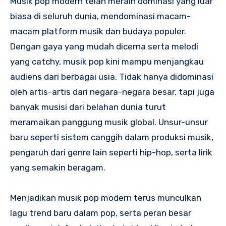
Musik pop modern telah meraih dominasi yang luar
biasa di seluruh dunia, mendominasi macam-
macam platform musik dan budaya populer.
Dengan gaya yang mudah dicerna serta melodi
yang catchy, musik pop kini mampu menjangkau
audiens dari berbagai usia. Tidak hanya didominasi
oleh artis-artis dari negara-negara besar, tapi juga
banyak musisi dari belahan dunia turut
meramaikan panggung musik global. Unsur-unsur
baru seperti sistem canggih dalam produksi musik,
pengaruh dari genre lain seperti hip-hop, serta lirik
yang semakin beragam.
Menjadikan musik pop modern terus munculkan
lagu trend baru dalam pop, serta peran besar