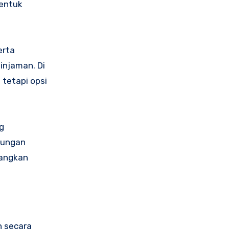
bentuk
erta
injaman. Di
 tetapi opsi
g
gkungan
angkan
.
n secara