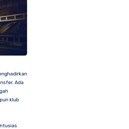
menghadirkan
nsfer. Ada
ngah
upun klub
ntusias