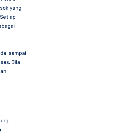
osok yang
 Setiap
ebagai
beda, sampai
es. Bila
san
ung,
i