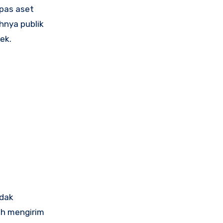
epas aset
hnya publik
ek.
idak
ah mengirim