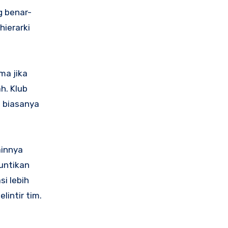
g benar-
hierarki
ma jika
h. Klub
n biasanya
ainnya
untikan
si lebih
lintir tim.