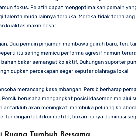
namun fokus. Pelatih dapat mengoptimalkan pemain yan
gi talenta muda lainnya terbuka. Mereka tidak terhalang 
n kualitas makin besar.
ngan. Dua pemain pinjaman membawa gairah baru, teruta
eperti itu sering memicu performa agresif namun terara
 bahan bakar semangat kolektif. Dukungan suporter pu
nghidupkan percakapan segar seputar olahraga lokal.
 mencoba merancang keseimbangan. Persib berharap pem
 Persik berusaha mengangkat posisi klasemen melalui s
yaan antarklub akan meningkat, membuka peluang kolabora
rtandingan lebih kompetitif, bukan hanya dominasi sege
gai Ruang Tumbuh Bersama