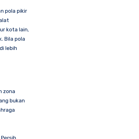
 pola pikir
alat
r kota lain,
 Bila pola
i lebih
n zona
tang bukan
ahraga
 Persib