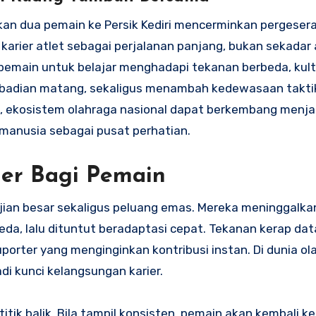
n dua pemain ke Persik Kediri mencerminkan pergeseran
 karier atlet sebagai perjalanan panjang, bukan sekadar 
pemain untuk belajar menghadapi tekanan berbeda, kultu
ibadian matang, sekaligus menambah kedewasaan taktik.
lik, ekosistem olahraga nasional dapat berkembang menjad
manusia sebagai pusat perhatian.
ier Bagi Pemain
ujian besar sekaligus peluang emas. Mereka meninggalka
da, lalu dituntut beradaptasi cepat. Tekanan kerap da
uporter yang menginginkan kontribusi instan. Di dunia ol
i kunci kelangsungan karier.
itik balik. Bila tampil konsisten, pemain akan kembali ke