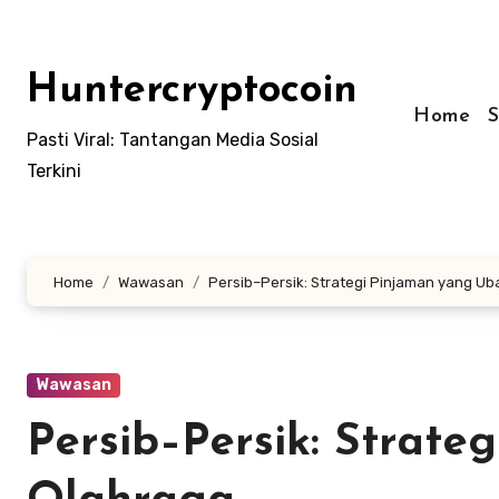
Skip
to
content
Huntercryptocoin
Home
Pasti Viral: Tantangan Media Sosial
Terkini
Home
Wawasan
Persib–Persik: Strategi Pinjaman yang U
Wawasan
Persib–Persik: Strat