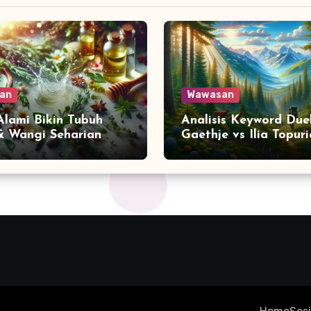
an
Wawasan
 Alami Bikin Tubuh
Analisis Keyword Due
& Wangi Seharian
Gaethje vs Ilia Topuri