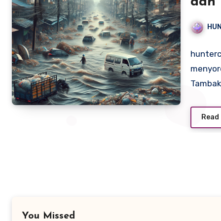
dan 
HU
hunterc
menyoro
Tamba
Read
You Missed