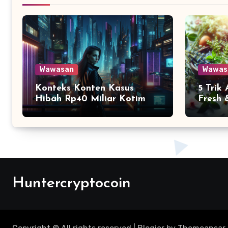
Wawasan
Wawas
Konteks Konten Kasus
5 Trik
Hibah Rp40 Miliar Kotim
Fresh 
Huntercryptocoin