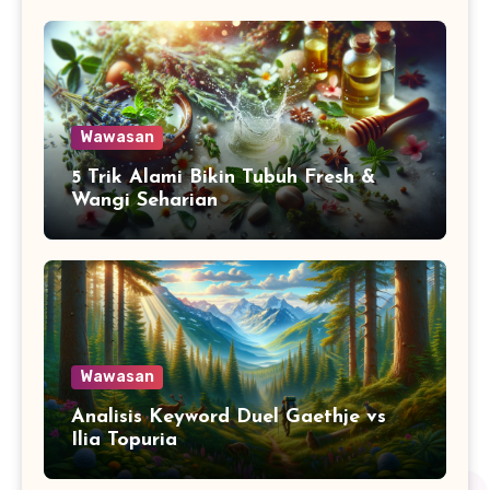
Wawasan
5 Trik Alami Bikin Tubuh Fresh &
Wangi Seharian
Wawasan
Analisis Keyword Duel Gaethje vs
Ilia Topuria