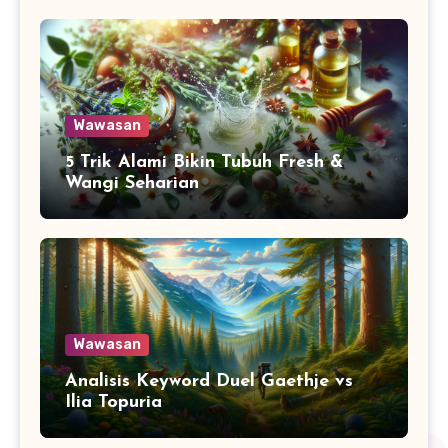
Wawasan
5 Trik Alami Bikin Tubuh Fresh &
Wangi Seharian
Wawasan
Analisis Keyword Duel Gaethje vs
Ilia Topuria