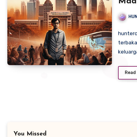
Madi
Pela
HU
hunterc
terbaka
keluarg
Read
You Missed