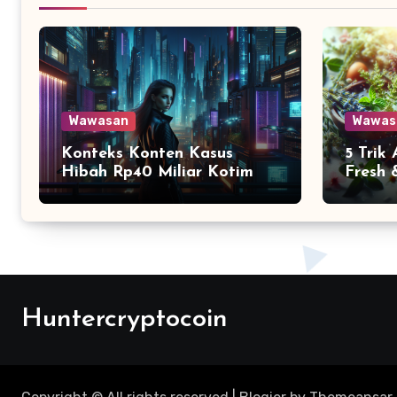
Wawasan
Wawas
Konteks Konten Kasus
5 Trik
Hibah Rp40 Miliar Kotim
Fresh 
Huntercryptocoin