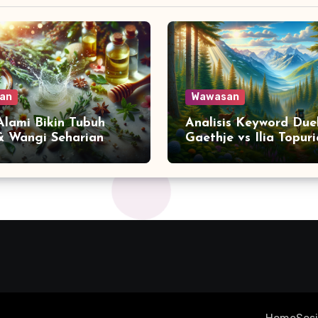
an
Wawasan
 Alami Bikin Tubuh
Analisis Keyword Due
& Wangi Seharian
Gaethje vs Ilia Topuri