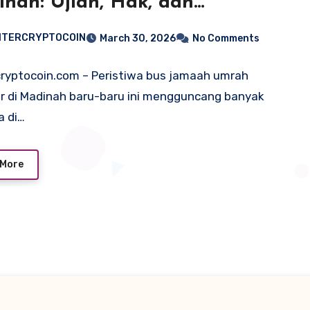
nah: Ujian, Hak, dan
jaran
NTERCRYPTOCOIN
March 30, 2026
No Comments
ryptocoin.com – Peristiwa bus jamaah umrah
r di Madinah baru-baru ini mengguncang banyak
a di…
 More