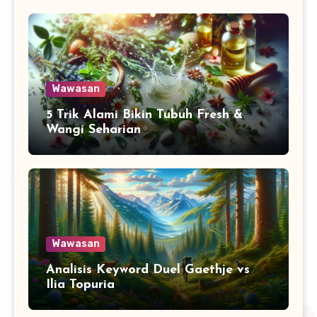
Wawasan
5 Trik Alami Bikin Tubuh Fresh &
Wangi Seharian
Wawasan
Analisis Keyword Duel Gaethje vs
Ilia Topuria