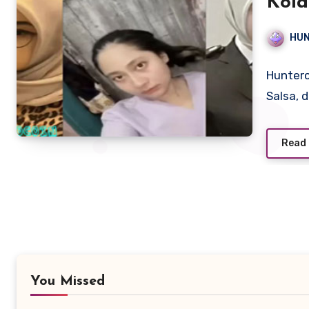
Kola
Viral
HU
Hunterc
Salsa, 
Read
You Missed