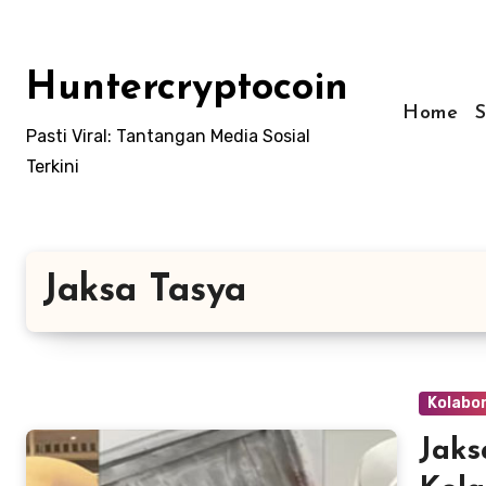
Skip
to
content
Huntercryptocoin
Home
Pasti Viral: Tantangan Media Sosial
Terkini
Jaksa Tasya
Kolabo
Jaks