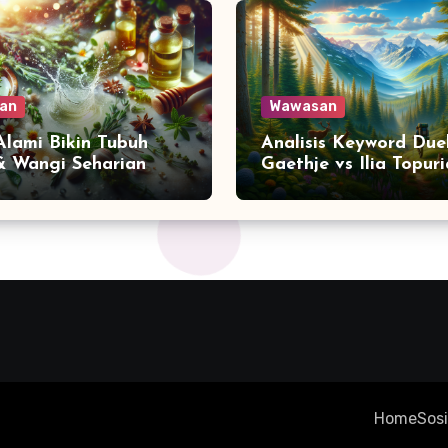
an
Wawasan
 Alami Bikin Tubuh
Analisis Keyword Due
& Wangi Seharian
Gaethje vs Ilia Topuri
Home
Sosi