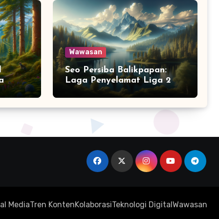
Wawasan
l
Seo Persiba Balikpapan:
a
Laga Penyelamat Liga 2
al Media
Tren Konten
Kolaborasi
Teknologi Digital
Wawasan