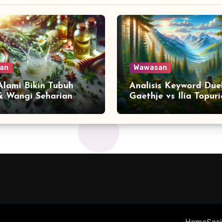
an
Wawasan
 Alami Bikin Tubuh
Analisis Keyword Due
& Wangi Seharian
Gaethje vs Ilia Topuri