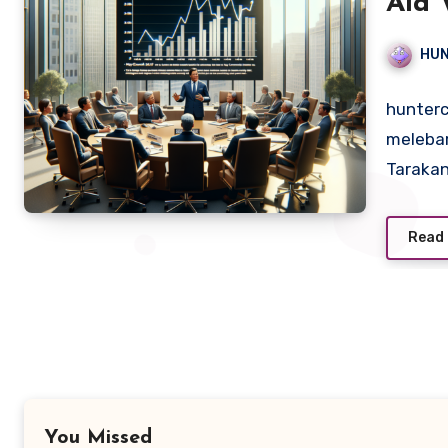
Ala 
HU
hunterc
melebar
Taraka
Read
You Missed