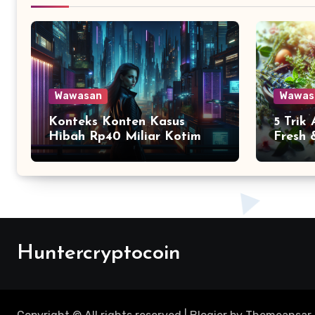
Wawasan
Wawas
Konteks Konten Kasus
5 Trik
Hibah Rp40 Miliar Kotim
Fresh 
Huntercryptocoin