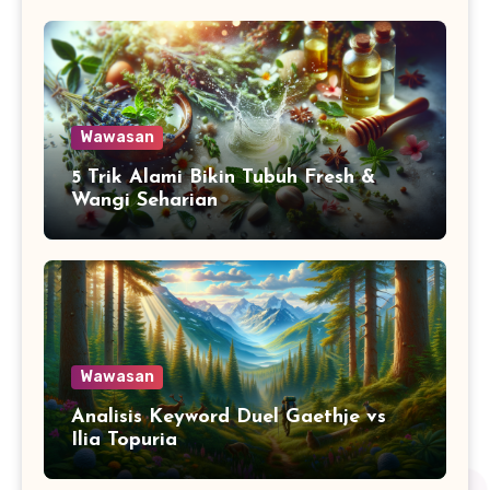
Wawasan
5 Trik Alami Bikin Tubuh Fresh &
Wangi Seharian
Wawasan
Analisis Keyword Duel Gaethje vs
Ilia Topuria