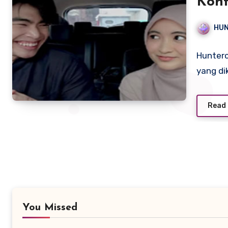
Kont
HU
Hunterc
yang di
Read
You Missed