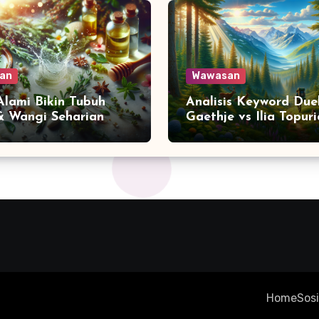
an
Wawasan
 Alami Bikin Tubuh
Analisis Keyword Due
& Wangi Seharian
Gaethje vs Ilia Topuri
Home
Sosi