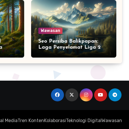
Wawasan
l
Seo Persiba Balikpapan:
a
Laga Penyelamat Liga 2
al Media
Tren Konten
Kolaborasi
Teknologi Digital
Wawasan