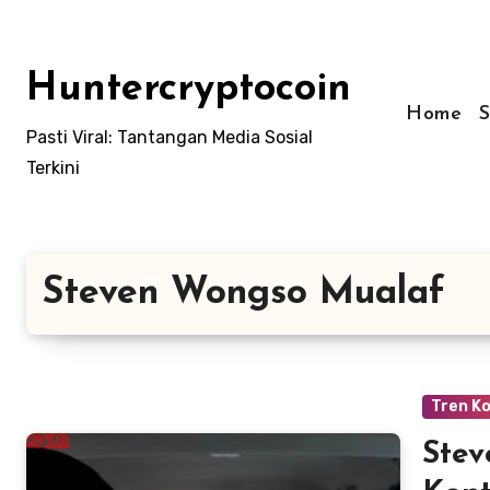
Skip
to
content
Huntercryptocoin
Home
Pasti Viral: Tantangan Media Sosial
Terkini
Steven Wongso Mualaf
Tren K
Stev