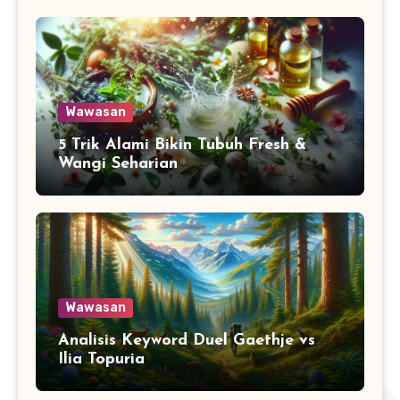
Wawasan
5 Trik Alami Bikin Tubuh Fresh &
Wangi Seharian
Wawasan
Analisis Keyword Duel Gaethje vs
Ilia Topuria