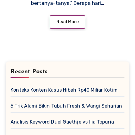
bertanya-tanya,” Berapa hari…
Read More
Recent Posts
Konteks Konten Kasus Hibah Rp40 Miliar Kotim
5 Trik Alami Bikin Tubuh Fresh & Wangi Seharian
Analisis Keyword Duel Gaethje vs Ilia Topuria