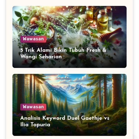
Wawasan
5 Trik Alami Bikin Tubuh Fresh &
Wangi Seharian
Wawasan
Analisis Keyword Duel Gaethje vs
Ilia Topuria