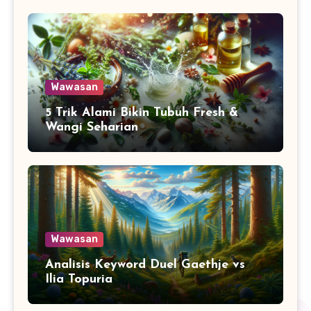
Wawasan
5 Trik Alami Bikin Tubuh Fresh &
Wangi Seharian
Wawasan
Analisis Keyword Duel Gaethje vs
Ilia Topuria