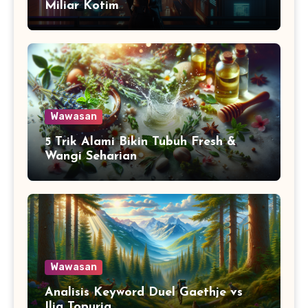
Miliar Kotim
Wawasan
5 Trik Alami Bikin Tubuh Fresh &
Wangi Seharian
Wawasan
Analisis Keyword Duel Gaethje vs
Ilia Topuria