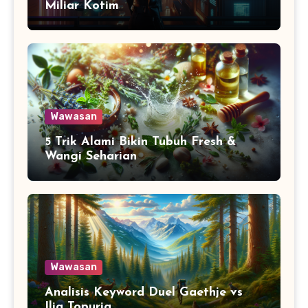
Miliar Kotim
Wawasan
5 Trik Alami Bikin Tubuh Fresh &
Wangi Seharian
Wawasan
Analisis Keyword Duel Gaethje vs
Ilia Topuria