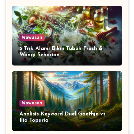
Wawasan
5 Trik Alami Bikin Tubuh Fresh &
Wangi Seharian
Wawasan
Analisis Keyword Duel Gaethje vs
Ilia Topuria