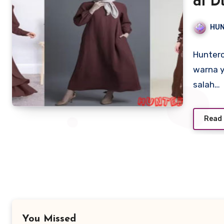
di D
HU
Hunterc
warna y
salah…
Read
You Missed