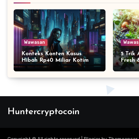
Wawasan
Wawas
Konteks Konten Kasus
5 Trik
Hibah Rp40 Miliar Kotim
Fresh 
Huntercryptocoin