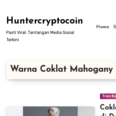
Skip
to
content
Huntercryptocoin
Home
Pasti Viral: Tantangan Media Sosial
Terkini
Warna Coklat Mahogany
Tren K
Cokl