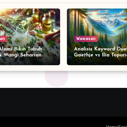
an
Wawasan
 Alami Bikin Tubuh
Analisis Keyword Due
& Wangi Seharian
Gaethje vs Ilia Topuri