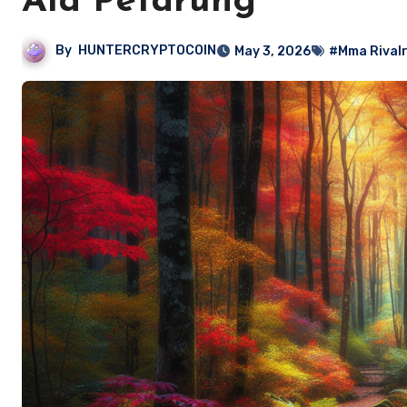
Ala Petarung
By
HUNTERCRYPTOCOIN
May 3, 2026
#Mma Rivalr