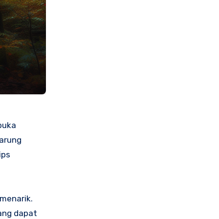
buka
tarung
ips
menarik.
yang dapat