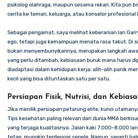
psikolog olahraga, maupun sesama rekan. Kita pun 
cerita ke teman, keluarga, atau konselor profesional 
Sebagai pengamat, saya melihat keberanian Ian Gar
ego, tetapi juga kemampuan menata rasa takut. Di s
bukan menyembunyikannya, merupakan langkah awal.
yang perlu ditambah, kebiasaan buruk mana harus dipan
diadaptasi dalam kehidupan kerja: alih-alih panik m
kecil yang bisa dituntaskan satu per satu.
Persiapan Fisik, Nutrisi, dan Kebi
Jika menilik persiapan petarung elite, kunci utamanya
Tips kesehatan paling relevan dari dunia MMA berkisar 
yang terjaga kualitasnya. Jalan kaki 7.000–8.000 la
tetap, mungkin terdengar sepele. Namun, seperti hal