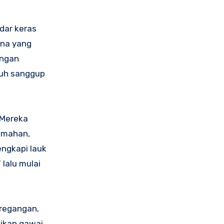
dar keras
ana yang
angan
buh sanggup
 Mereka
rumahan,
engkapi lauk
lalu mulai
eregangan,
tikan gawai