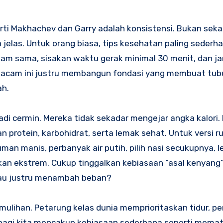
erti Makhachev dan Garry adalah konsistensi. Bukan seka
an jelas. Untuk orang biasa, tips kesehatan paling sederh
i jam sama, sisakan waktu gerak minimal 30 menit, dan j
 semacam ini justru membangun fondasi yang membuat tu
ah.
adi cermin. Mereka tidak sekadar mengejar angka kalori.
 protein, karbohidrat, serta lemak sehat. Untuk versi 
man manis, perbanyak air putih, pilih nasi secukupnya, l
an ekstrem. Cukup tinggalkan kebiasaan “asal kenyang” 
atau justru menambah beban?
emulihan. Petarung kelas dunia memprioritaskan tidur, p
tis bagi kita mencakup kebiasaan sederhana seperti mema