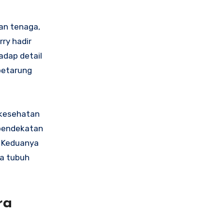
san tenaga,
rry hadir
hadap detail
petarung
s kesehatan
 pendekatan
. Keduanya
ga tubuh
ra