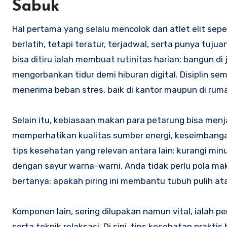
Sabuk
Hal pertama yang selalu mencolok dari atlet elit sep
berlatih, tetapi teratur, terjadwal, serta punya tuju
bisa ditiru ialah membuat rutinitas harian: bangun d
mengorbankan tidur demi hiburan digital. Disiplin
menerima beban stres, baik di kantor maupun di rum
Selain itu, kebiasaan makan para petarung bisa menj
memperhatikan kualitas sumber energi, keseimbangan
tips kesehatan yang relevan antara lain: kurangi minu
dengan sayur warna-warni. Anda tidak perlu pola mak
bertanya: apakah piring ini membantu tubuh pulih 
Komponen lain, sering dilupakan namun vital, ialah p
serta teknik relaksasi. Di sini, tips kesehatan prak