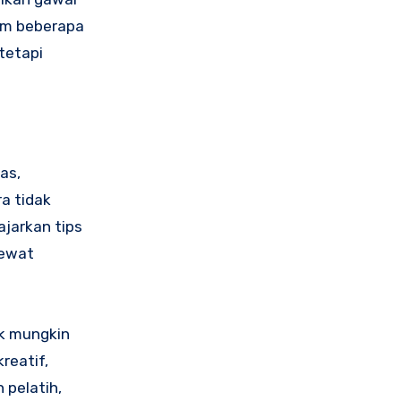
am beberapa
tetapi
as,
a tidak
ajarkan tips
lewat
ak mungkin
kreatif,
 pelatih,