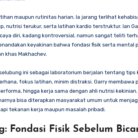
atihan maupun rutinitas harian. Ia jarang terlihat kehabi
, nutrisi terukur, serta latihan kardio terstruktur. Ian Ga
rcaya diri, kadang kontroversial, namun sangat teliti ter
enandakan keyakinan bahwa fondasi fisik serta mental 
an khas Makhachev.
erselubung ini sebagai laboratorium berjalan tentang tip
ederhana, fokus latihan, minim distraksi. Garry membawa
erforma, hingga kerja sama dengan ahli nutrisi kekinian
enarnya bisa diterapkan masyarakat umum untuk menja
dapi tekanan kerja maupun masalah pribadi.
g: Fondasi Fisik Sebelum Bica