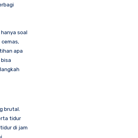
erbagi
 hanya soal
a cemas,
tihan apa
 bisa
 langkah
g brutal.
rta tidur
idur di jam
i