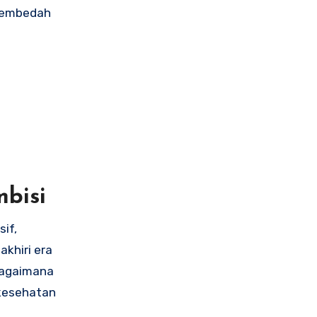
i membedah
bisi
if,
khiri era
 bagaimana
 kesehatan