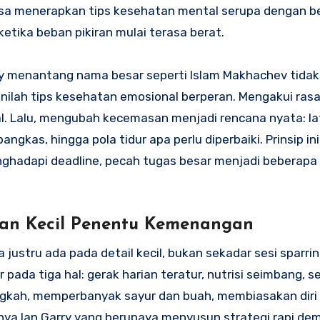
bisa menerapkan tips kesehatan mental serupa dengan b
ketika beban pikiran mulai terasa berat.
ry menantang nama besar seperti Islam Makhachev tidak
inilah tips kesehatan emosional berperan. Mengakui ras
 Lalu, mengubah kecemasan menjadi rencana nyata: la
gkas, hingga pola tidur apa perlu diperbaiki. Prinsip ini
enghadapi deadline, pecah tugas besar menjadi beberapa
asaan Kecil Penentu Kemenangan
 justru ada pada detail kecil, bukan sekadar sesi sparrin
pada tiga hal: gerak harian teratur, nutrisi seimbang, se
ngkah, memperbanyak sayur dan buah, membiasakan diri t
nya Ian Garry yang berupaya menyusun strategi rapi dem