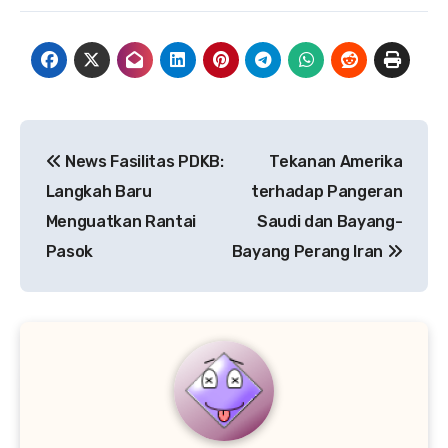
Post
News Fasilitas PDKB:
Tekanan Amerika
navigation
Langkah Baru
terhadap Pangeran
Menguatkan Rantai
Saudi dan Bayang-
Pasok
Bayang Perang Iran