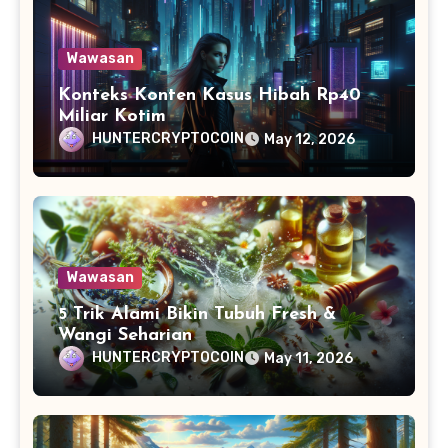
Wawasan
Konteks Konten Kasus Hibah Rp40
Miliar Kotim
HUNTERCRYPTOCOIN
May 12, 2026
Wawasan
5 Trik Alami Bikin Tubuh Fresh &
Wangi Seharian
HUNTERCRYPTOCOIN
May 11, 2026