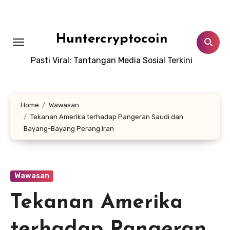
Skip
to
content
Huntercryptocoin
Pasti Viral: Tantangan Media Sosial Terkini
Home
Wawasan
Tekanan Amerika terhadap Pangeran Saudi dan
Bayang-Bayang Perang Iran
Wawasan
Tekanan Amerika
terhadap Pangeran