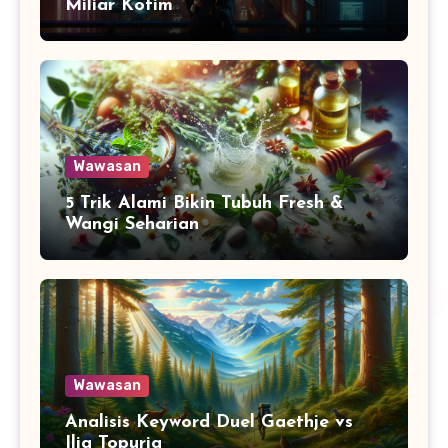
Miliar Kotim
Wawasan
5 Trik Alami Bikin Tubuh Fresh &
Wangi Seharian
Wawasan
Analisis Keyword Duel Gaethje vs
Ilia Topuria