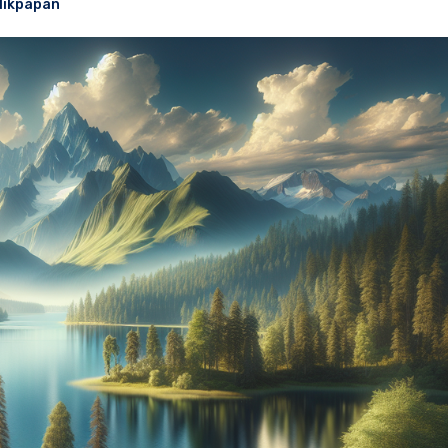
likpapan