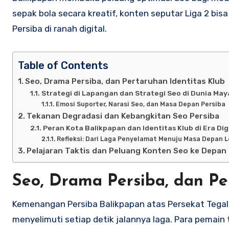
sepak bola secara kreatif, konten seputar Liga 2 bis
Persiba di ranah digital.
Table of Contents
Seo, Drama Persiba, dan Pertaruhan Identitas Klub
Strategi di Lapangan dan Strategi Seo di Dunia May
Emosi Suporter, Narasi Seo, dan Masa Depan Persiba
Tekanan Degradasi dan Kebangkitan Seo Persiba
Peran Kota Balikpapan dan Identitas Klub di Era Dig
Refleksi: Dari Laga Penyelamat Menuju Masa Depan L
Pelajaran Taktis dan Peluang Konten Seo ke Depan
Seo, Drama Persiba, dan Pe
Kemenangan Persiba Balikpapan atas Persekat Tegal b
menyelimuti setiap detik jalannya laga. Para pemain 