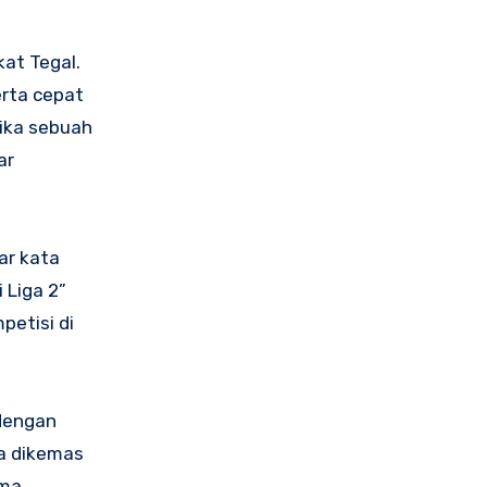
at Tegal.
erta cepat
tika sebuah
ar
ar kata
 Liga 2”
petisi di
 dengan
sa dikemas
ima