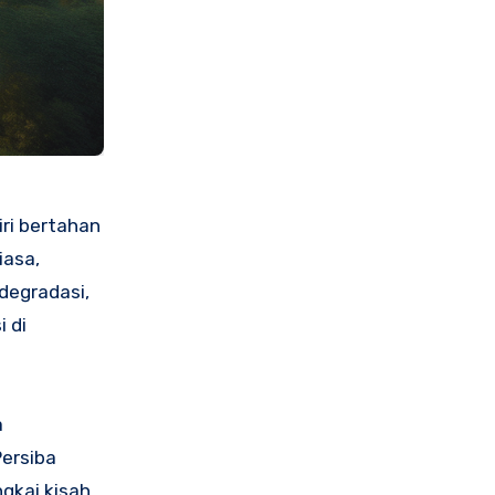
ri bertahan
iasa,
degradasi,
 di
a
Persiba
gkai kisah