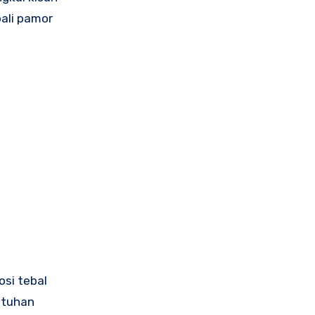
bali pamor
osi tebal
entuhan