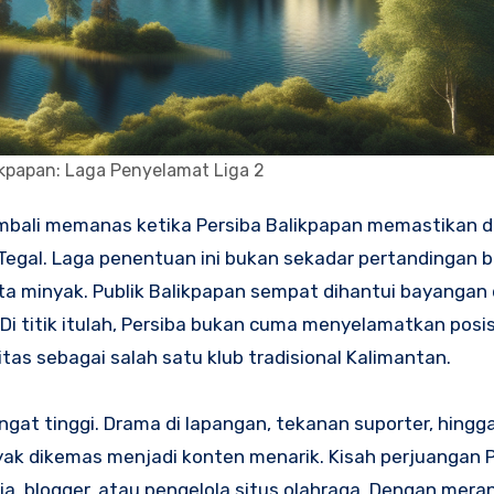
ikpapan: Laga Penyelamat Liga 2
mbali memanas ketika Persiba Balikpapan memastikan di
Tegal. Laga penentuan ini bukan sekadar pertandingan b
ota minyak. Publik Balikpapan sempat dihantui bayangan 
Di titik itulah, Persiba bukan cuma menyelamatkan posisi
tas sebagai salah satu klub tradisional Kalimantan.
sangat tinggi. Drama di lapangan, tekanan suporter, hingg
ak dikemas menjadi konten menarik. Kisah perjuangan 
, blogger, atau pengelola situs olahraga. Dengan meran