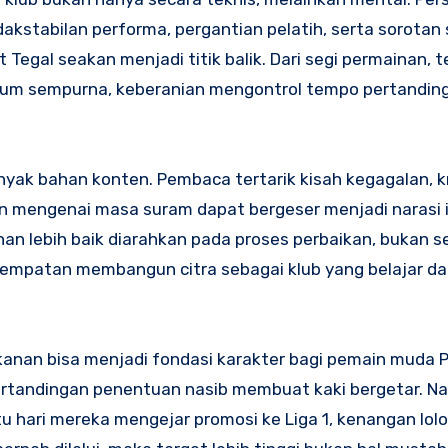
akstabilan performa, pergantian pelatih, serta sorotan
gal seakan menjadi titik balik. Dari segi permainan, te
elum sempurna, keberanian mengontrol tempo pertandin
nyak bahan konten. Pembaca tertarik kisah kegagalan, kr
an mengenai masa suram dapat bergeser menjadi narasi in
n lebih baik diarahkan pada proses perbaikan, bukan s
sempatan membangun citra sebagai klub yang belajar da
kanan bisa menjadi fondasi karakter bagi pemain muda P
rtandingan penentuan nasib membuat kaki bergetar. N
 hari mereka mengejar promosi ke Liga 1, kenangan lol