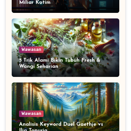
Miliar Kotim
Wawasan
5 Trik Alami Bikin Tubuh Fresh &
Wangi Seharian
Wawasan
Analisis Keyword Duel Gaethje vs
Ilia Topuria