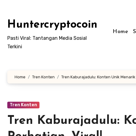
Skip
to
content
Huntercryptocoin
Home
Pasti Viral: Tantangan Media Sosial
Terkini
Home
Tren Konten
Tren Kaburajadulu: Konten Unik Menarik 
Tren Konten
Tren Kaburajadulu: K