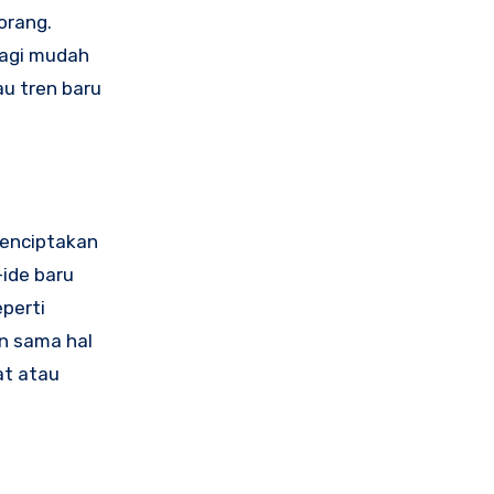
orang.
bagi mudah
u tren baru
menciptakan
-ide baru
eperti
un sama hal
at atau