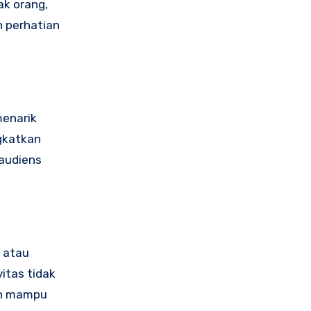
ak orang,
n perhatian
menarik
gkatkan
 audiens
 atau
itas tidak
bih mampu