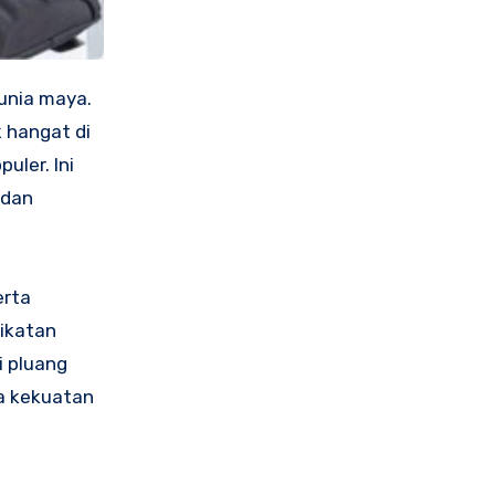
unia maya.
k hangat di
uler. Ini
 dan
erta
ikatan
i pluang
pa kekuatan