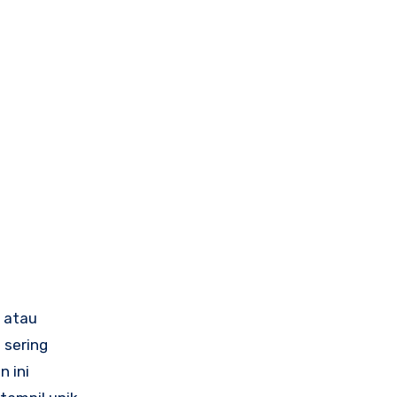
r atau
 sering
n ini