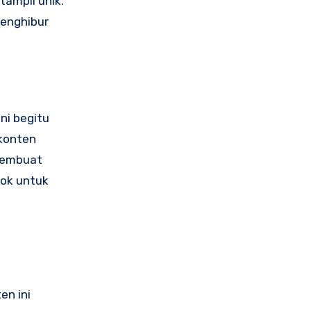
ampil unik.
menghibur
ni begitu
 konten
 membuat
cok untuk
en ini