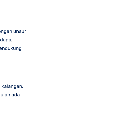
engan unsur
rduga,
mendukung
 kalangan.
gulan ada