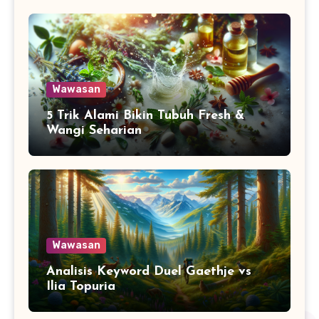
Wawasan
5 Trik Alami Bikin Tubuh Fresh &
Wangi Seharian
Wawasan
Analisis Keyword Duel Gaethje vs
Ilia Topuria