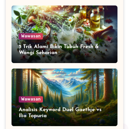
Wawasan
5 Trik Alami Bikin Tubuh Fresh &
Wangi Seharian
Wawasan
Analisis Keyword Duel Gaethje vs
Ilia Topuria